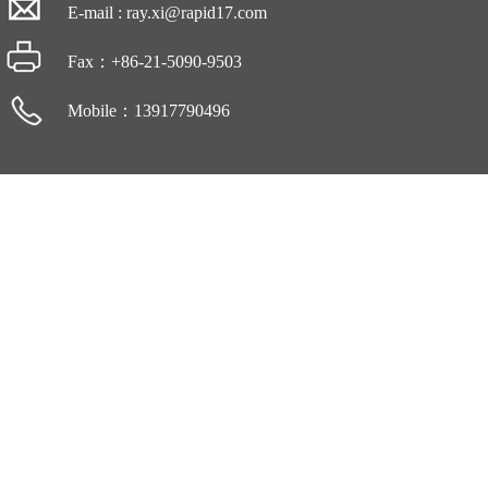
E-mail
:
ray.xi@rapid17.com
Fax：+86-21-5090-9503
Mobile：13917790496